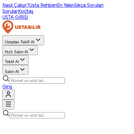
Nasıl Çalışır?
Usta Rehberi
En Yakın
Sıkça Sorulan
Sorular
Koçtaş
USTA GİRİŞİ
Ustadan Teklif Al
Hızlı Satın Al
Teklif Al
Satın Al
Giriş