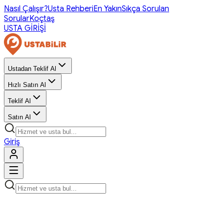
Nasıl Çalışır?
Usta Rehberi
En Yakın
Sıkça Sorulan
Sorular
Koçtaş
USTA GİRİŞİ
Ustadan Teklif Al
Hızlı Satın Al
Teklif Al
Satın Al
Giriş