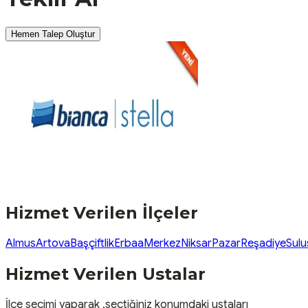
Hemen Talep Oluştur
Hizmet Verilen İlçeler
Almus
Artova
Başçiftlik
Erbaa
Merkez
Niksar
Pazar
Reşadiye
Sulu
Hizmet Verilen Ustalar
İlçe seçimi yaparak ,seçtiğiniz konumdaki ustaları