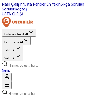
Nasıl Çalışır?
Usta Rehberi
En Yakın
Sıkça Sorulan
Sorular
Koçtaş
USTA GİRİŞİ
Ustadan Teklif Al
Hızlı Satın Al
Teklif Al
Satın Al
Giriş