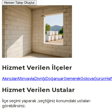
Hemen Talep Oluştur
Hizmet Verilen İlçeler
Akıncılar
Altınyayla
Divriği
Doğanşar
Gemerek
Gölova
Gürün
Haf
Hizmet Verilen Ustalar
İlçe seçimi yaparak ,seçtiğiniz konumdaki ustaları
görebilirsiniz.