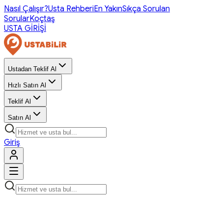
Nasıl Çalışır?
Usta Rehberi
En Yakın
Sıkça Sorulan
Sorular
Koçtaş
USTA GİRİŞİ
Ustadan Teklif Al
Hızlı Satın Al
Teklif Al
Satın Al
Giriş