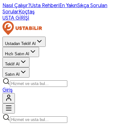
Nasıl Çalışır?
Usta Rehberi
En Yakın
Sıkça Sorulan
Sorular
Koçtaş
USTA GİRİŞİ
Ustadan Teklif Al
Hızlı Satın Al
Teklif Al
Satın Al
Giriş