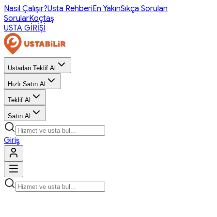
Nasıl Çalışır?
Usta Rehberi
En Yakın
Sıkça Sorulan
Sorular
Koçtaş
USTA GİRİŞİ
Ustadan Teklif Al
Hızlı Satın Al
Teklif Al
Satın Al
Giriş