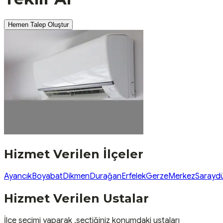
Hemen Talep Oluştur
Hizmet Verilen İlçeler
Ayancık
Boyabat
Dikmen
Durağan
Erfelek
Gerze
Merkez
Sarayd
Hizmet Verilen Ustalar
İlçe seçimi yaparak ,seçtiğiniz konumdaki ustaları