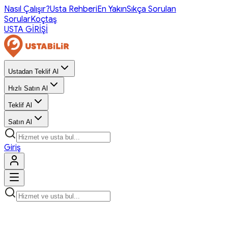
Nasıl Çalışır?
Usta Rehberi
En Yakın
Sıkça Sorulan
Sorular
Koçtaş
USTA GİRİŞİ
Ustadan Teklif Al
Hızlı Satın Al
Teklif Al
Satın Al
Giriş