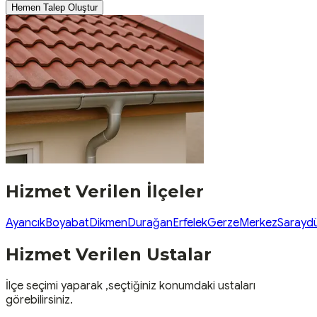
Hemen Talep Oluştur
Hizmet Verilen İlçeler
Ayancık
Boyabat
Dikmen
Durağan
Erfelek
Gerze
Merkez
Sarayd
Hizmet Verilen Ustalar
İlçe seçimi yaparak ,seçtiğiniz konumdaki ustaları
görebilirsiniz.