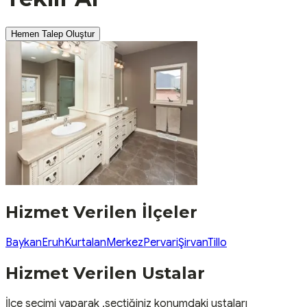
Hemen Talep Oluştur
Hizmet Verilen İlçeler
Baykan
Eruh
Kurtalan
Merkez
Pervari
Şirvan
Tillo
Hizmet Verilen Ustalar
İlçe seçimi yaparak ,seçtiğiniz konumdaki ustaları