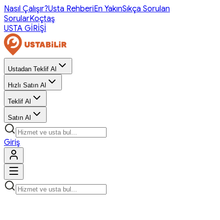
Nasıl Çalışır?
Usta Rehberi
En Yakın
Sıkça Sorulan
Sorular
Koçtaş
USTA GİRİŞİ
Ustadan Teklif Al
Hızlı Satın Al
Teklif Al
Satın Al
Giriş