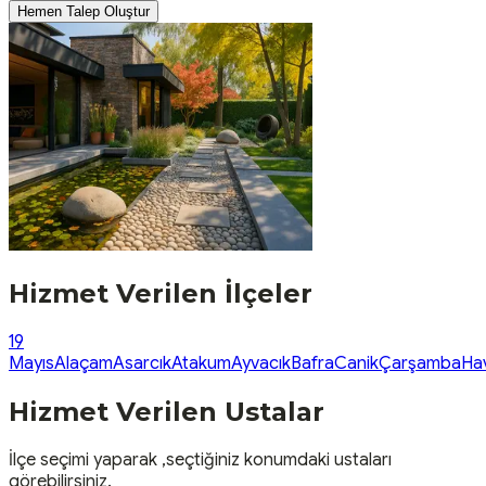
Hemen Talep Oluştur
Hizmet Verilen İlçeler
19
Mayıs
Alaçam
Asarcık
Atakum
Ayvacık
Bafra
Canik
Çarşamba
Ha
Hizmet Verilen Ustalar
İlçe seçimi yaparak ,seçtiğiniz konumdaki ustaları
görebilirsiniz.