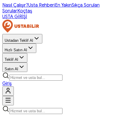
Nasıl Çalışır?
Usta Rehberi
En Yakın
Sıkça Sorulan
Sorular
Koçtaş
USTA GİRİŞİ
Ustadan Teklif Al
Hızlı Satın Al
Teklif Al
Satın Al
Giriş