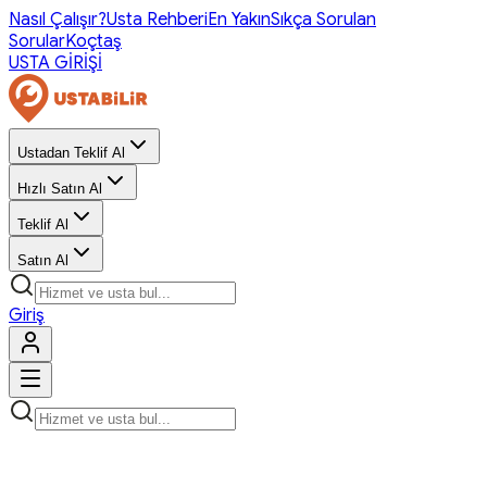
Nasıl Çalışır?
Usta Rehberi
En Yakın
Sıkça Sorulan
Sorular
Koçtaş
USTA GİRİŞİ
Ustadan Teklif Al
Hızlı Satın Al
Teklif Al
Satın Al
Giriş