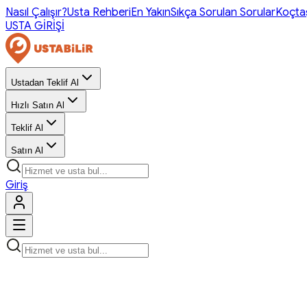
Nasıl Çalışır?
Usta Rehberi
En Yakın
Sıkça Sorulan Sorular
Koçta
USTA GİRİŞİ
Ustadan Teklif Al
Hızlı Satın Al
Teklif Al
Satın Al
Giriş