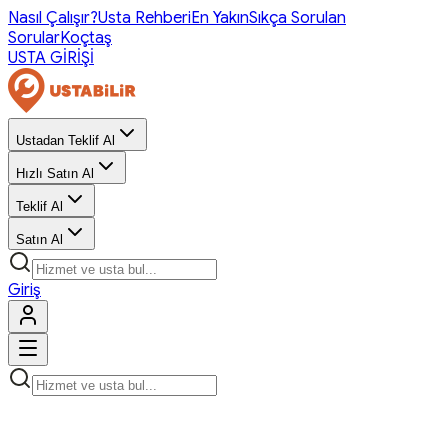
Nasıl Çalışır?
Usta Rehberi
En Yakın
Sıkça Sorulan
Sorular
Koçtaş
USTA GİRİŞİ
Ustadan Teklif Al
Hızlı Satın Al
Teklif Al
Satın Al
Giriş