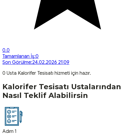
0.0
Tamamlanan İş:
0
Son Görülme:
24.02.2026 21:09
0
Usta
Kalorifer Tesisatı
hizmeti için hazır.
Kalorifer Tesisatı
Ustalarından
Nasıl Teklif Alabilirsin
Adım 1