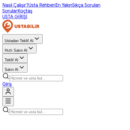
Nasıl Çalışır?
Usta Rehberi
En Yakın
Sıkça Sorulan
Sorular
Koçtaş
USTA GİRİŞİ
Ustadan Teklif Al
Hızlı Satın Al
Teklif Al
Satın Al
Giriş