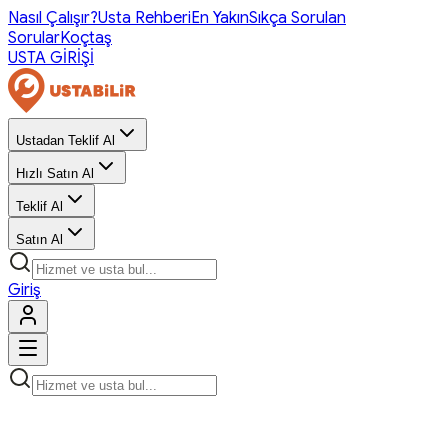
Nasıl Çalışır?
Usta Rehberi
En Yakın
Sıkça Sorulan
Sorular
Koçtaş
USTA GİRİŞİ
Ustadan Teklif Al
Hızlı Satın Al
Teklif Al
Satın Al
Giriş