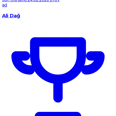
Son Görülme:
24.02.2026 21:09
a
d
Ali Dağ