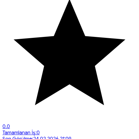
0.0
Tamamlanan İş:
0