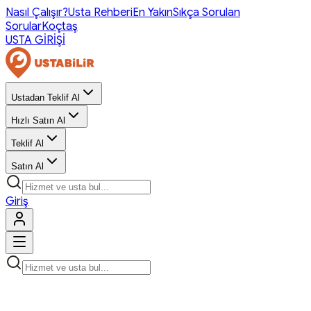
Nasıl Çalışır?
Usta Rehberi
En Yakın
Sıkça Sorulan
Sorular
Koçtaş
USTA GİRİŞİ
Ustadan Teklif Al
Hızlı Satın Al
Teklif Al
Satın Al
Giriş