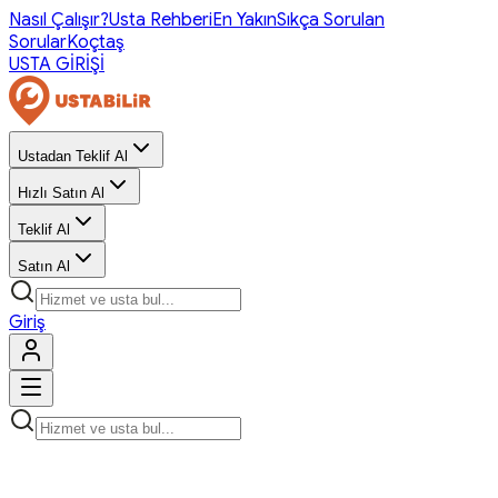
Nasıl Çalışır?
Usta Rehberi
En Yakın
Sıkça Sorulan
Sorular
Koçtaş
USTA GİRİŞİ
Ustadan Teklif Al
Hızlı Satın Al
Teklif Al
Satın Al
Giriş