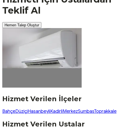
Teklif Al
Hemen Talep Oluştur
Hizmet Verilen İlçeler
Bahçe
Düziçi
Hasanbeyli
Kadirli
Merkez
Sumbas
Toprakkale
Hizmet Verilen Ustalar