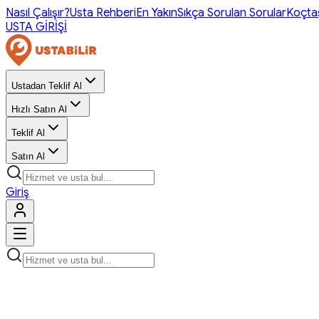
Nasıl Çalışır?
Usta Rehberi
En Yakın
Sıkça Sorulan Sorular
Koçta
USTA GİRİŞİ
Ustadan Teklif Al
Hızlı Satın Al
Teklif Al
Satın Al
Giriş