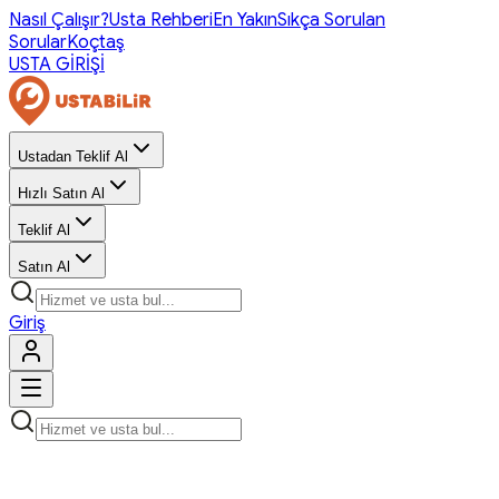
Nasıl Çalışır?
Usta Rehberi
En Yakın
Sıkça Sorulan
Sorular
Koçtaş
USTA GİRİŞİ
Ustadan Teklif Al
Hızlı Satın Al
Teklif Al
Satın Al
Giriş