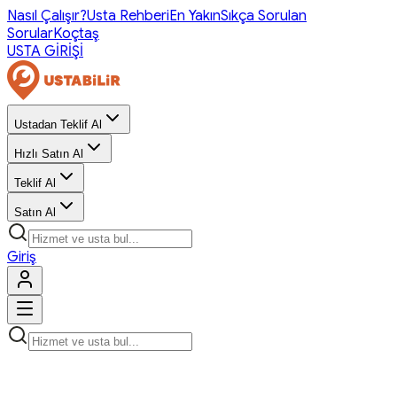
Nasıl Çalışır?
Usta Rehberi
En Yakın
Sıkça Sorulan
Sorular
Koçtaş
USTA GİRİŞİ
Ustadan Teklif Al
Hızlı Satın Al
Teklif Al
Satın Al
Giriş