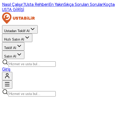
Nasıl Çalışır?
Usta Rehberi
En Yakın
Sıkça Sorulan Sorular
Koçta
USTA GİRİŞİ
Ustadan Teklif Al
Hızlı Satın Al
Teklif Al
Satın Al
Giriş