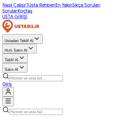
Nasıl Çalışır?
Usta Rehberi
En Yakın
Sıkça Sorulan
Sorular
Koçtaş
USTA GİRİŞİ
Ustadan Teklif Al
Hızlı Satın Al
Teklif Al
Satın Al
Giriş