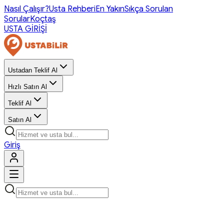
Nasıl Çalışır?
Usta Rehberi
En Yakın
Sıkça Sorulan
Sorular
Koçtaş
USTA GİRİŞİ
Ustadan Teklif Al
Hızlı Satın Al
Teklif Al
Satın Al
Giriş