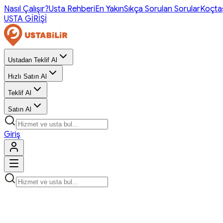
Nasıl Çalışır?
Usta Rehberi
En Yakın
Sıkça Sorulan Sorular
Koçta
USTA GİRİŞİ
Ustadan Teklif Al
Hızlı Satın Al
Teklif Al
Satın Al
Giriş