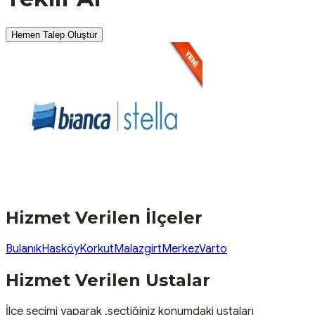
Hemen Talep Oluştur
Hizmet Verilen İlçeler
Bulanık
Hasköy
Korkut
Malazgirt
Merkez
Varto
Hizmet Verilen Ustalar
İlçe seçimi yaparak ,seçtiğiniz konumdaki ustaları