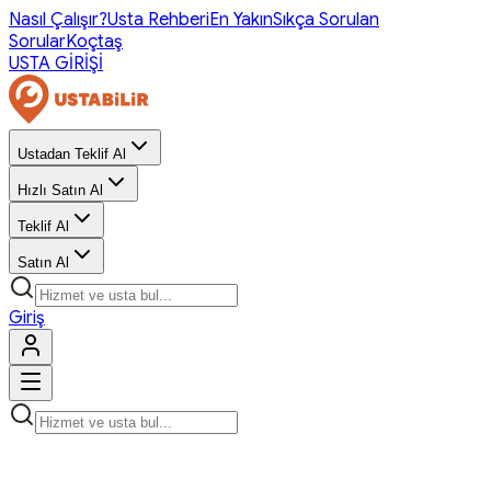
Nasıl Çalışır?
Usta Rehberi
En Yakın
Sıkça Sorulan
Sorular
Koçtaş
USTA GİRİŞİ
Ustadan Teklif Al
Hızlı Satın Al
Teklif Al
Satın Al
Giriş