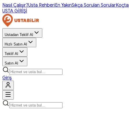
Nasıl Çalışır?
Usta Rehberi
En Yakın
Sıkça Sorulan Sorular
Koçta
USTA GİRİŞİ
Ustadan Teklif Al
Hızlı Satın Al
Teklif Al
Satın Al
Giriş