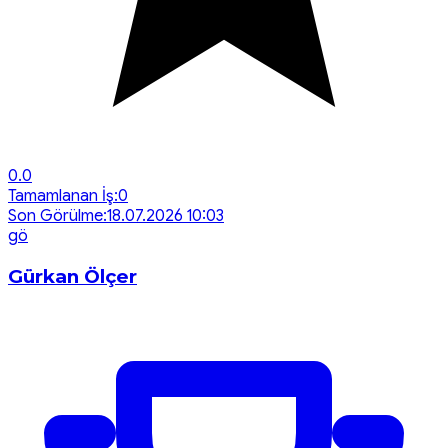
0.0
Tamamlanan İş:
0
Son Görülme:
18.07.2026 10:03
g
ö
Gürkan Ölçer