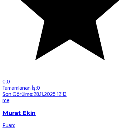
0.0
Tamamlanan İş:
0
Son Görülme:
28.11.2025 12:13
m
e
Murat Ekin
Puan: