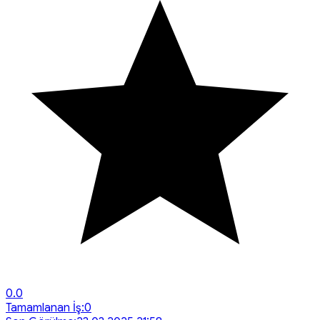
0.0
Tamamlanan İş:
0