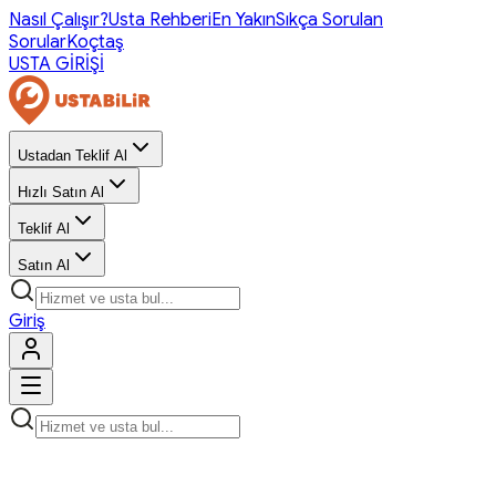
Nasıl Çalışır?
Usta Rehberi
En Yakın
Sıkça Sorulan
Sorular
Koçtaş
USTA GİRİŞİ
Ustadan Teklif Al
Hızlı Satın Al
Teklif Al
Satın Al
Giriş