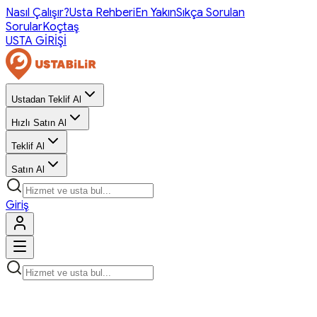
Nasıl Çalışır?
Usta Rehberi
En Yakın
Sıkça Sorulan
Sorular
Koçtaş
USTA GİRİŞİ
Ustadan Teklif Al
Hızlı Satın Al
Teklif Al
Satın Al
Giriş