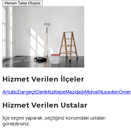
Hemen Talep Oluştur
Hizmet Verilen İlçeler
Artuklu
Dargeçit
Derik
Kızıltepe
Mazıdağı
Midyat
Nusaybin
Ömerl
Hizmet Verilen Ustalar
İlçe seçimi yaparak ,seçtiğiniz konumdaki ustaları
görebilirsiniz.