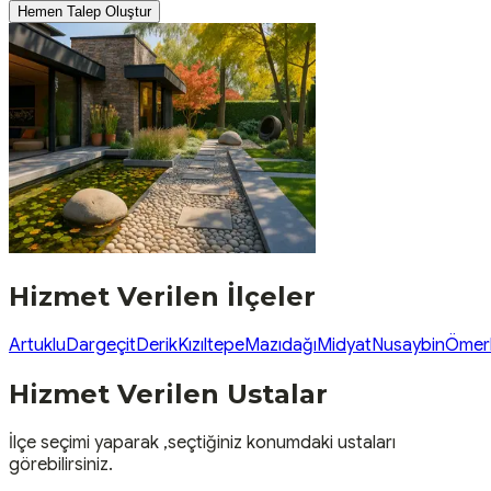
Hemen Talep Oluştur
Hizmet Verilen İlçeler
Artuklu
Dargeçit
Derik
Kızıltepe
Mazıdağı
Midyat
Nusaybin
Ömerl
Hizmet Verilen Ustalar
İlçe seçimi yaparak ,seçtiğiniz konumdaki ustaları
görebilirsiniz.