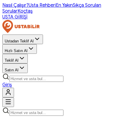
Nasıl Çalışır?
Usta Rehberi
En Yakın
Sıkça Sorulan
Sorular
Koçtaş
USTA GİRİŞİ
Ustadan Teklif Al
Hızlı Satın Al
Teklif Al
Satın Al
Giriş