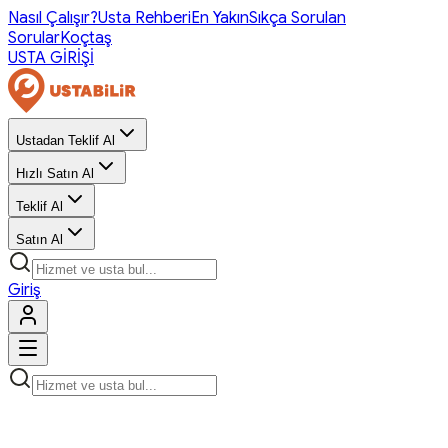
Nasıl Çalışır?
Usta Rehberi
En Yakın
Sıkça Sorulan
Sorular
Koçtaş
USTA GİRİŞİ
Ustadan Teklif Al
Hızlı Satın Al
Teklif Al
Satın Al
Giriş