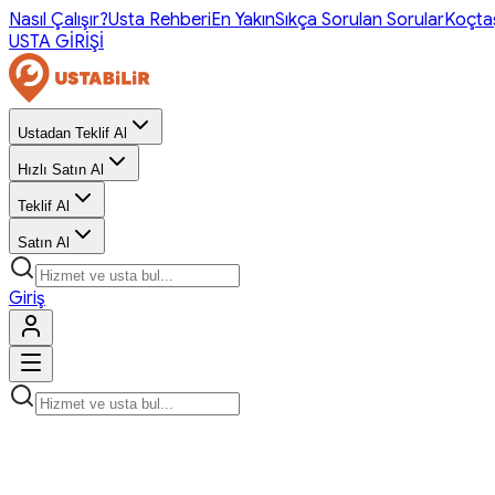
Nasıl Çalışır?
Usta Rehberi
En Yakın
Sıkça Sorulan Sorular
Koçta
USTA GİRİŞİ
Ustadan Teklif Al
Hızlı Satın Al
Teklif Al
Satın Al
Giriş