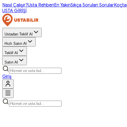
Nasıl Çalışır?
Usta Rehberi
En Yakın
Sıkça Sorulan Sorular
Koçta
USTA GİRİŞİ
Ustadan Teklif Al
Hızlı Satın Al
Teklif Al
Satın Al
Giriş