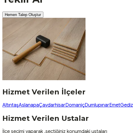
Hemen Talep Oluştur
Hizmet Verilen İlçeler
Altıntaş
Aslanapa
Çavdarhisar
Domaniç
Dumlupınar
Emet
Gediz
Hizmet Verilen Ustalar
İlçe seçimi yaparak ,seçtiğiniz konumdaki ustaları