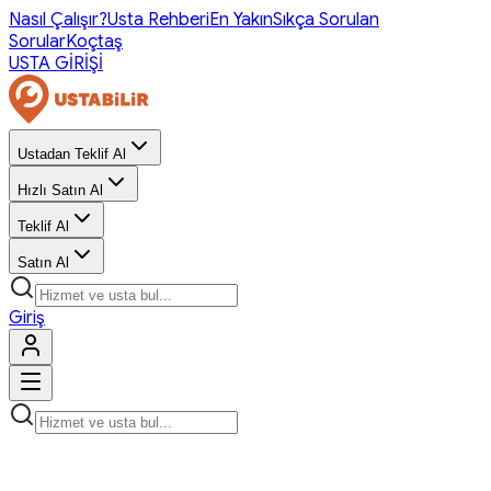
Nasıl Çalışır?
Usta Rehberi
En Yakın
Sıkça Sorulan
Sorular
Koçtaş
USTA GİRİŞİ
Ustadan Teklif Al
Hızlı Satın Al
Teklif Al
Satın Al
Giriş