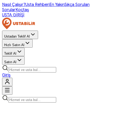
Nasıl Çalışır?
Usta Rehberi
En Yakın
Sıkça Sorulan
Sorular
Koçtaş
USTA GİRİŞİ
Ustadan Teklif Al
Hızlı Satın Al
Teklif Al
Satın Al
Giriş