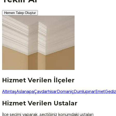
Hemen Talep Oluştur
Hizmet Verilen İlçeler
Altıntaş
Aslanapa
Çavdarhisar
Domaniç
Dumlupınar
Emet
Gediz
Hizmet Verilen Ustalar
İlçe seçimi yaparak ,seçtiğiniz konumdaki ustaları