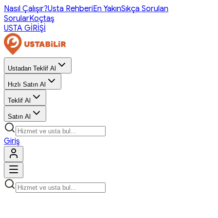
Nasıl Çalışır?
Usta Rehberi
En Yakın
Sıkça Sorulan
Sorular
Koçtaş
USTA GİRİŞİ
Ustadan Teklif Al
Hızlı Satın Al
Teklif Al
Satın Al
Giriş