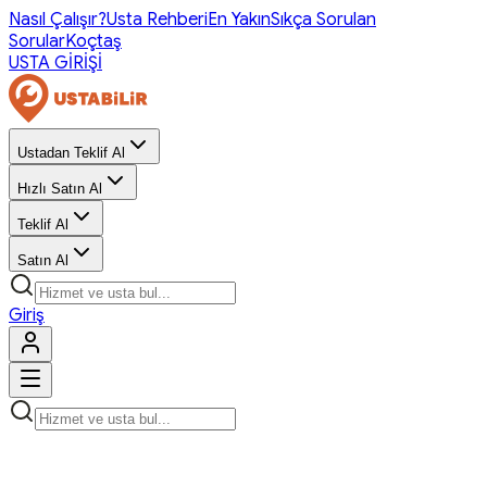
Nasıl Çalışır?
Usta Rehberi
En Yakın
Sıkça Sorulan
Sorular
Koçtaş
USTA GİRİŞİ
Ustadan Teklif Al
Hızlı Satın Al
Teklif Al
Satın Al
Giriş