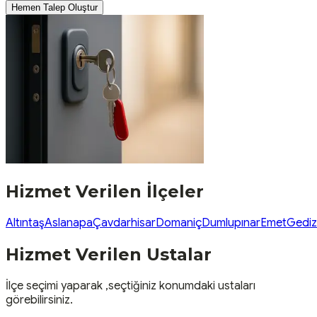
Hemen Talep Oluştur
Hizmet Verilen İlçeler
Altıntaş
Aslanapa
Çavdarhisar
Domaniç
Dumlupınar
Emet
Gediz
Hizmet Verilen Ustalar
İlçe seçimi yaparak ,seçtiğiniz konumdaki ustaları
görebilirsiniz.