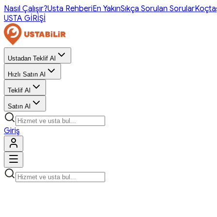
Nasıl Çalışır?
Usta Rehberi
En Yakın
Sıkça Sorulan Sorular
Koçta
USTA GİRİŞİ
Ustadan Teklif Al
Hızlı Satın Al
Teklif Al
Satın Al
Giriş