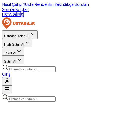
Nasıl Çalışır?
Usta Rehberi
En Yakın
Sıkça Sorulan
Sorular
Koçtaş
USTA GİRİŞİ
Ustadan Teklif Al
Hızlı Satın Al
Teklif Al
Satın Al
Giriş