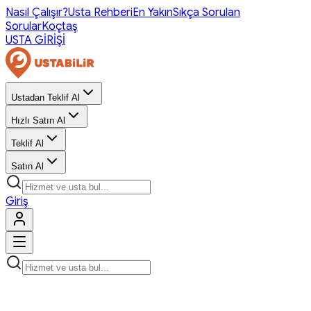
Nasıl Çalışır?
Usta Rehberi
En Yakın
Sıkça Sorulan
Sorular
Koçtaş
USTA GİRİŞİ
Ustadan Teklif Al
Hızlı Satın Al
Teklif Al
Satın Al
Giriş