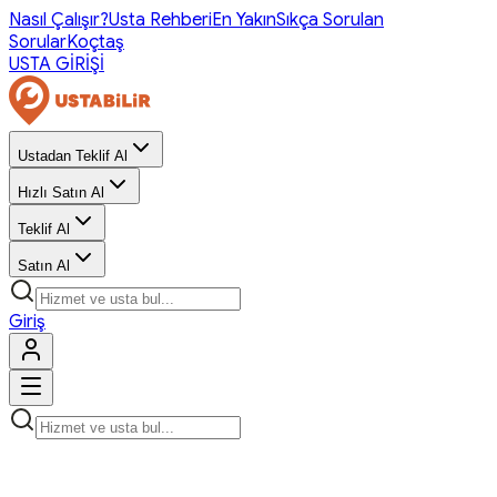
Nasıl Çalışır?
Usta Rehberi
En Yakın
Sıkça Sorulan
Sorular
Koçtaş
USTA GİRİŞİ
Ustadan Teklif Al
Hızlı Satın Al
Teklif Al
Satın Al
Giriş