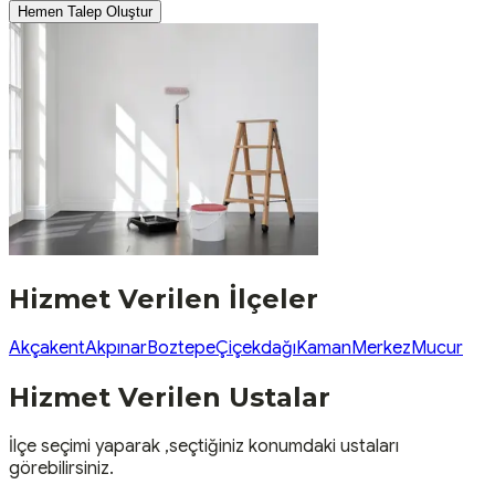
Hemen Talep Oluştur
Hizmet Verilen İlçeler
Akçakent
Akpınar
Boztepe
Çiçekdağı
Kaman
Merkez
Mucur
Hizmet Verilen Ustalar
İlçe seçimi yaparak ,seçtiğiniz konumdaki ustaları
görebilirsiniz.