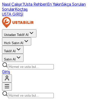
Nasıl Çalışır?
Usta Rehberi
En Yakın
Sıkça Sorulan
Sorular
Koçtaş
USTA GİRİŞİ
Ustadan Teklif Al
Hızlı Satın Al
Teklif Al
Satın Al
Giriş