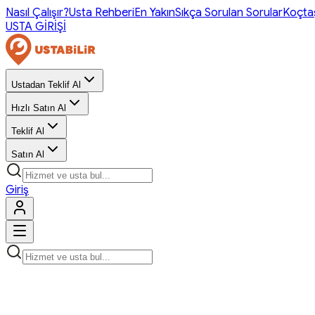
Nasıl Çalışır?
Usta Rehberi
En Yakın
Sıkça Sorulan Sorular
Koçta
USTA GİRİŞİ
Ustadan Teklif Al
Hızlı Satın Al
Teklif Al
Satın Al
Giriş