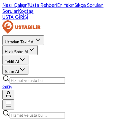
Nasıl Çalışır?
Usta Rehberi
En Yakın
Sıkça Sorulan
Sorular
Koçtaş
USTA GİRİŞİ
Ustadan Teklif Al
Hızlı Satın Al
Teklif Al
Satın Al
Giriş