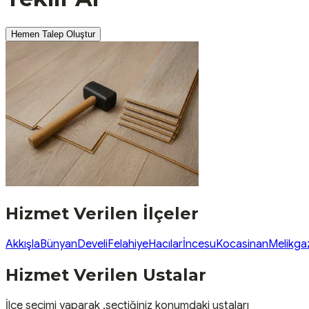
Hemen Talep Oluştur
Hizmet Verilen İlçeler
Akkışla
Bünyan
Develi
Felahiye
Hacılar
İncesu
Kocasinan
Melikga
Hizmet Verilen Ustalar
İlçe seçimi yaparak ,seçtiğiniz konumdaki ustaları