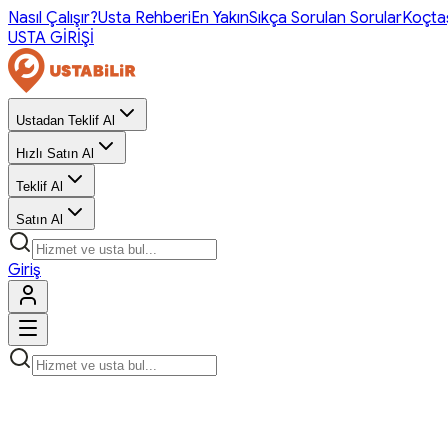
Nasıl Çalışır?
Usta Rehberi
En Yakın
Sıkça Sorulan Sorular
Koçta
USTA GİRİŞİ
Ustadan Teklif Al
Hızlı Satın Al
Teklif Al
Satın Al
Giriş