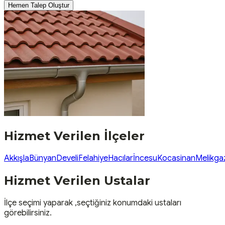
Hemen Talep Oluştur
Hizmet Verilen İlçeler
Akkışla
Bünyan
Develi
Felahiye
Hacılar
İncesu
Kocasinan
Melikga
Hizmet Verilen Ustalar
İlçe seçimi yaparak ,seçtiğiniz konumdaki ustaları
görebilirsiniz.