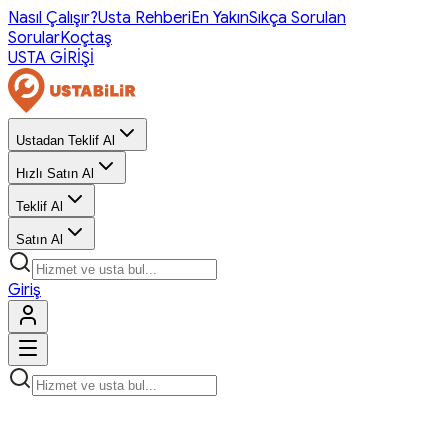
Nasıl Çalışır?
Usta Rehberi
En Yakın
Sıkça Sorulan
Sorular
Koçtaş
USTA GİRİŞİ
Ustadan Teklif Al
Hızlı Satın Al
Teklif Al
Satın Al
Giriş