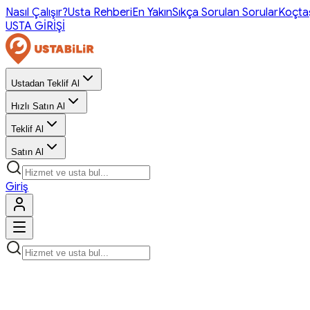
Nasıl Çalışır?
Usta Rehberi
En Yakın
Sıkça Sorulan Sorular
Koçta
USTA GİRİŞİ
Ustadan Teklif Al
Hızlı Satın Al
Teklif Al
Satın Al
Giriş