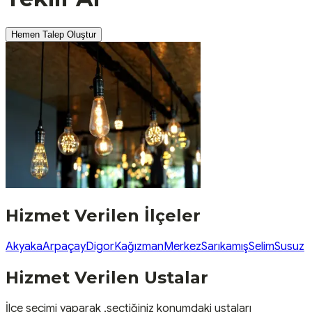
Hemen Talep Oluştur
Hizmet Verilen İlçeler
Akyaka
Arpaçay
Digor
Kağızman
Merkez
Sarıkamış
Selim
Susuz
Hizmet Verilen Ustalar
İlçe seçimi yaparak ,seçtiğiniz konumdaki ustaları