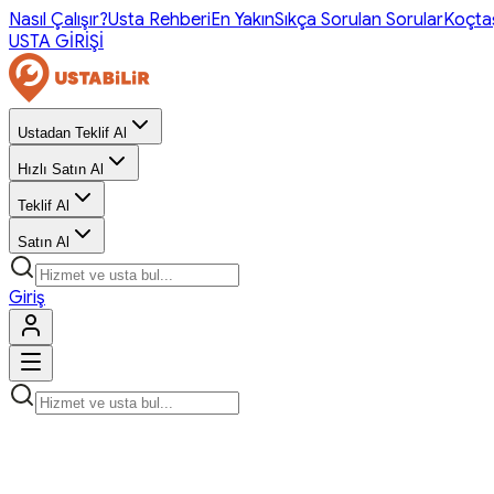
Nasıl Çalışır?
Usta Rehberi
En Yakın
Sıkça Sorulan Sorular
Koçta
USTA GİRİŞİ
Ustadan Teklif Al
Hızlı Satın Al
Teklif Al
Satın Al
Giriş