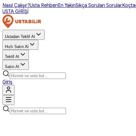
Nasıl Çalışır?
Usta Rehberi
En Yakın
Sıkça Sorulan Sorular
Koçta
USTA GİRİŞİ
Ustadan Teklif Al
Hızlı Satın Al
Teklif Al
Satın Al
Giriş