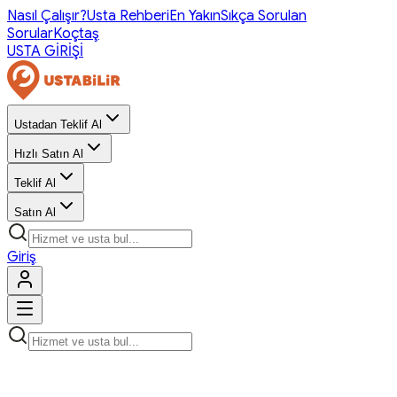
Nasıl Çalışır?
Usta Rehberi
En Yakın
Sıkça Sorulan
Sorular
Koçtaş
USTA GİRİŞİ
Ustadan Teklif Al
Hızlı Satın Al
Teklif Al
Satın Al
Giriş