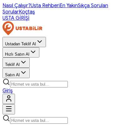
Nasıl Çalışır?
Usta Rehberi
En Yakın
Sıkça Sorulan
Sorular
Koçtaş
USTA GİRİŞİ
Ustadan Teklif Al
Hızlı Satın Al
Teklif Al
Satın Al
Giriş